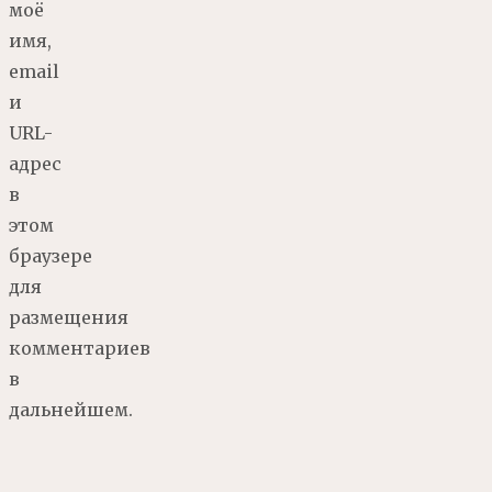
моё
имя,
email
и
URL-
адрес
в
этом
браузере
для
размещения
комментариев
в
дальнейшем.