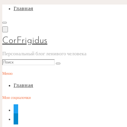
Перейти
Главная
к
содержимому
CorFrigidus
Персональный блог ленивого человека
Что
Поиск
искать:
Меню
Главная
Мои социалочки
twitter
telegram