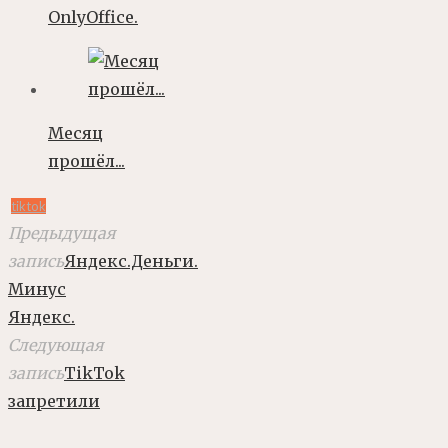
OnlyOffice.
Месяц
прошёл...
tiktok
Предыдущая
запись
Яндекс.Деньги.
Минус
Яндекс.
Следующая
запись
TikTok
запретили