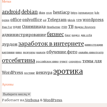
Метки
android
debian
hestiacp
dkim
grav
https
ispmanager
kde
office
onlyoffice
Telegram
wordpress
nginx
ssl
tiktok
VPN
Олимпиада
ТВ
Ван Гог
НДФЛ
Прибытие
РКН
Яндекс.Браузер
бизнес
администрирование
блог
видео
для себя
заработок в интернете
дурдом
иллюстрации
обучение фото
картинки
кино
мемуары
налоги
онлайн-кинотеатр
отсебятина
темы для
российское кино
рунет
соцопрос
эротика
WordPress
цензура
хостинг
Архивы
Архивы
Работает на
Verbosa
&
WordPress
.