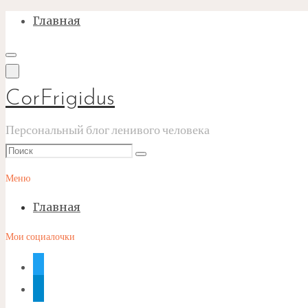
Перейти
Главная
к
содержимому
CorFrigidus
Персональный блог ленивого человека
Что
Поиск
искать:
Меню
Главная
Мои социалочки
twitter
telegram