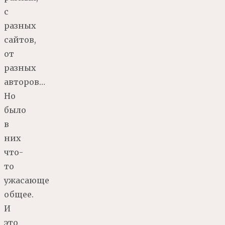
с
разных
сайтов,
от
разных
авторов…
Но
было
в
них
что-
то
ужасающе
общее.
И
это