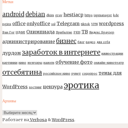
Метки
android
debian
hestiacp
dkim
grav
https
ispmanager
kde
office
onlyoffice
Telegram
wordpress
nginx
ssl
tiktok
VPN
Олимпиада
ТВ
Ван Гог
НДФЛ
Прибытие
РКН
Яндекс.Браузер
бизнес
администрирование
блог
видео
для себя
заработок в интернете
дурдом
иллюстрации
обучение фото
картинки
кино
мемуары
налоги
онлайн-кинотеатр
отсебятина
темы для
российское кино
рунет
соцопрос
эротика
WordPress
цензура
хостинг
Архивы
Архивы
Работает на
Verbosa
&
WordPress
.