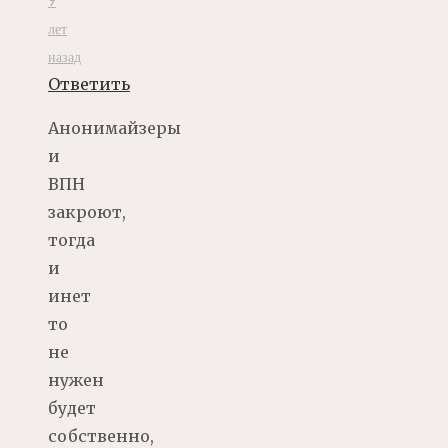
9
лет
назад
Ответить
Анонимайзеры
и
ВПН
закроют,
тогда
и
инет
то
не
нужен
будет
собственно,