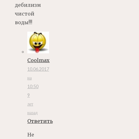
дебилизм
чистой
воды!!!
Coolmax
10.06.2017
на
10:50
9
лет
назад
Ответить
Не