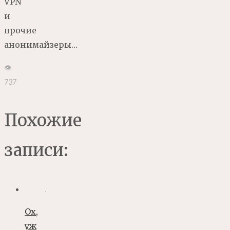
VPN
и
прочие
анонимайзеры…
👁
737
Похожие
записи:
Ох,
уж