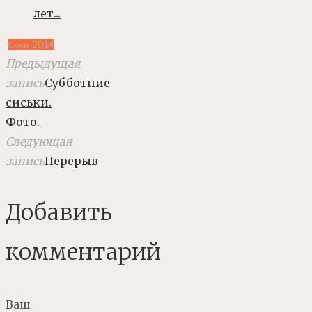
лет...
Сочи-2014
Предыдущая
запись
Субботние
сиськи.
Фото.
Следующая
запись
Перерыв
Добавить
комментарий
Ваш