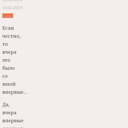
10.02.2014
Разное
Если
честно,
то
вчера
это
было
со
мной
впервые…
Да,
вчера
впервые