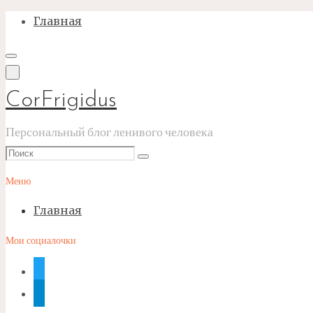
Перейти
Главная
к
содержимому
CorFrigidus
Персональный блог ленивого человека
Что
Поиск
искать:
Меню
Главная
Мои социалочки
twitter
telegram