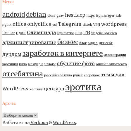
Метки
android
debian
hestiacp
dkim
grav
https
ispmanager
kde
office
onlyoffice
Telegram
wordpress
nginx
ssl
tiktok
VPN
Олимпиада
ТВ
Ван Гог
НДФЛ
Прибытие
РКН
Яндекс.Браузер
бизнес
администрирование
блог
видео
для себя
заработок в интернете
дурдом
иллюстрации
обучение фото
картинки
кино
мемуары
налоги
онлайн-кинотеатр
отсебятина
темы для
российское кино
рунет
соцопрос
эротика
WordPress
цензура
хостинг
Архивы
Архивы
Работает на
Verbosa
&
WordPress
.