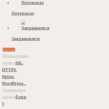
Потеплело
Закрываемся
мемуары
Предыдущая
запись
SSL,
HTTPS,
Nginx,
WordPress…
Следующая
запись
Ёлки
5