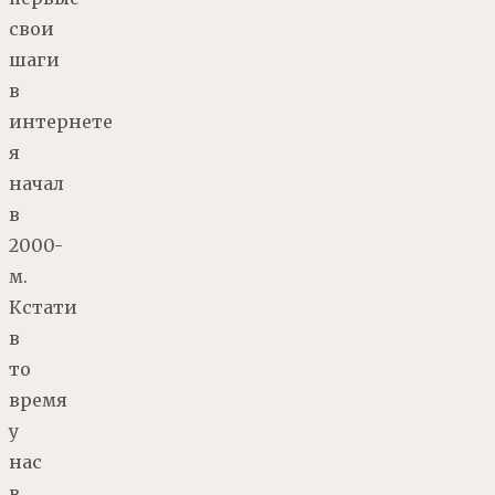
свои
шаги
в
интернете
я
начал
в
2000-
м.
Кстати
в
то
время
у
нас
в