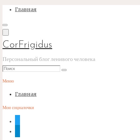
Перейти
Главная
к
содержимому
CorFrigidus
Персональный блог ленивого человека
Что
Поиск
искать:
Меню
Главная
Мои социалочки
twitter
telegram