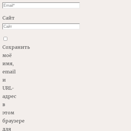
Сайт
Сохранить
моё
имя,
email
и
URL-
адрес
в
этом
браузере
для