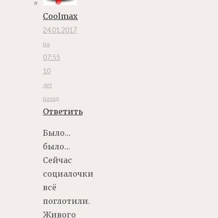
Coolmax
24.01.2017
на
07:55
10
лет
назад
Ответить
Было…
было…
Сейчас
социалочки
всё
поглотили.
Живого