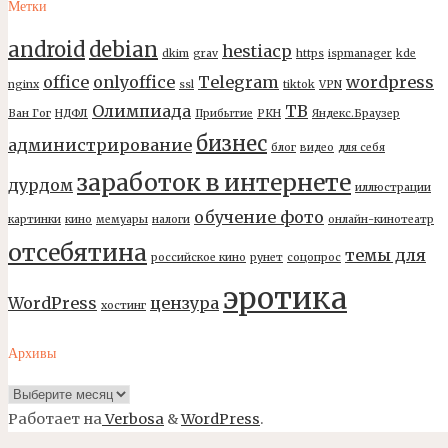
Метки
android
debian
hestiacp
dkim
grav
https
ispmanager
kde
office
onlyoffice
Telegram
wordpress
nginx
ssl
tiktok
VPN
Олимпиада
ТВ
Ван Гог
НДФЛ
Прибытие
РКН
Яндекс.Браузер
бизнес
администрирование
блог
видео
для себя
заработок в интернете
дурдом
иллюстрации
обучение фото
картинки
кино
мемуары
налоги
онлайн-кинотеатр
отсебятина
темы для
российское кино
рунет
соцопрос
эротика
WordPress
цензура
хостинг
Архивы
Архивы
Работает на
Verbosa
&
WordPress
.