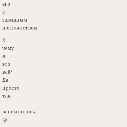
его
с
завидным
постоянством.
К
чему
я
это
всё?
Да
просто
так
—
вспомнилось.
😉