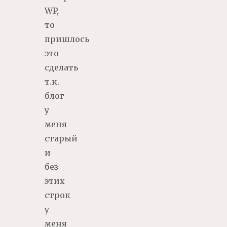
WP,
то
пришлось
это
сделать
т.к.
блог
у
меня
старый
и
без
этих
строк
у
меня