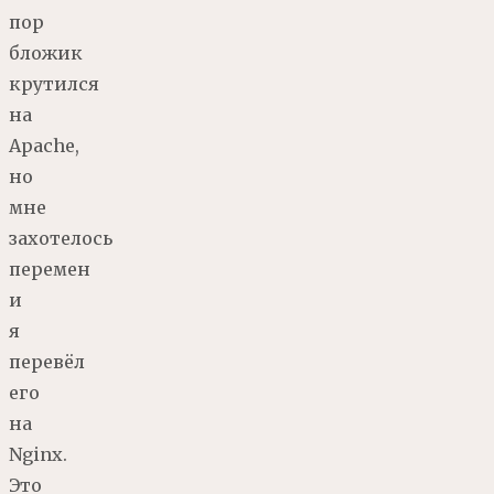
пор
бложик
крутился
на
Apache,
но
мне
захотелось
перемен
и
я
перевёл
его
на
Nginx.
Это