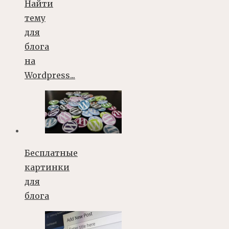
Найти
тему
для
блога
на
Wordpress...
Бесплатные
картинки
для
блога