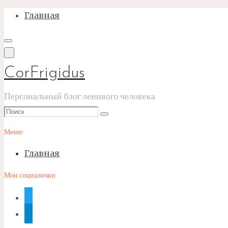
Перейти
Главная
к
содержимому
CorFrigidus
Персональный блог ленивого человека
Что
Поиск
искать:
Меню
Главная
Мои социалочки
twitter
telegram