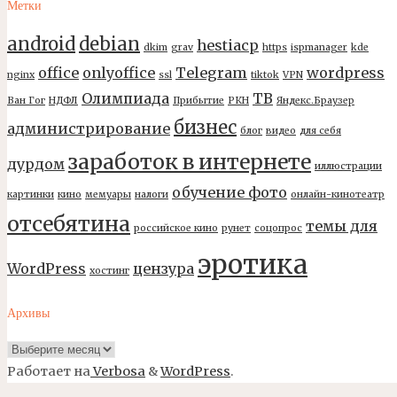
Метки
android
debian
hestiacp
dkim
grav
https
ispmanager
kde
office
onlyoffice
Telegram
wordpress
nginx
ssl
tiktok
VPN
Олимпиада
ТВ
Ван Гог
НДФЛ
Прибытие
РКН
Яндекс.Браузер
бизнес
администрирование
блог
видео
для себя
заработок в интернете
дурдом
иллюстрации
обучение фото
картинки
кино
мемуары
налоги
онлайн-кинотеатр
отсебятина
темы для
российское кино
рунет
соцопрос
эротика
WordPress
цензура
хостинг
Архивы
Архивы
Работает на
Verbosa
&
WordPress
.