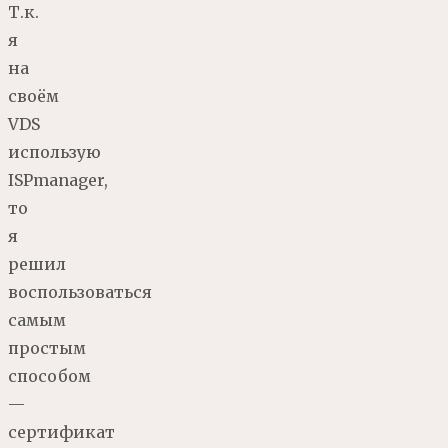
Т.к.
я
на
своём
VDS
использую
ISPmanager,
то
я
решил
воспользоваться
самым
простым
способом
—
сертификат