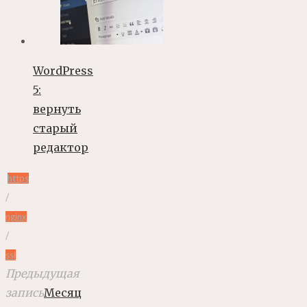
WordPress
5:
вернуть
старый
редактор
https
/
nginx
/
ssl
Предыдущая
запись
Месяц