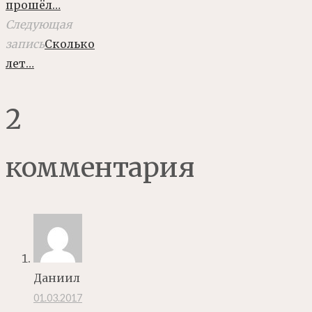
прошёл…
Следующая
запись
Сколько
лет…
2
комментария
Даниил
01.03.2017