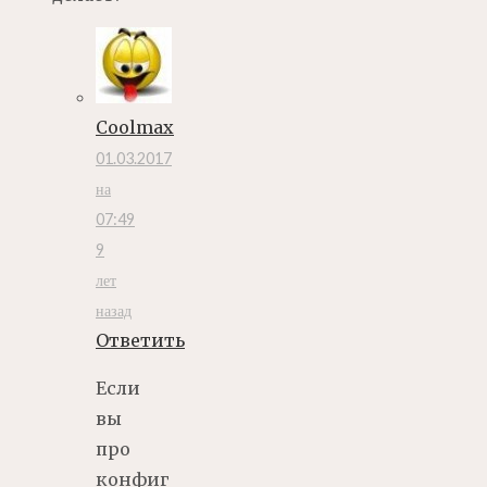
Coolmax
01.03.2017
на
07:49
9
лет
назад
Ответить
Если
вы
про
конфиг