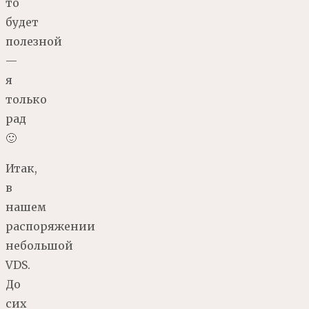
то
будет
полезной
—
я
только
рад
🙂
Итак,
в
нашем
распоряжении
небольшой
VDS.
До
сих