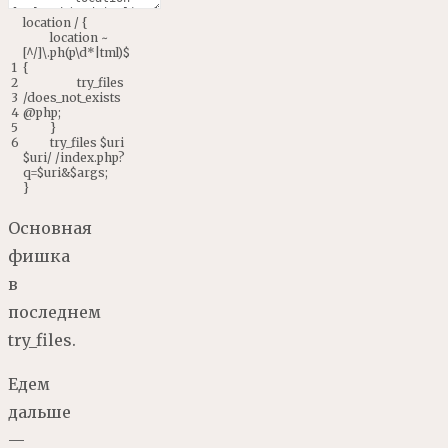
location
/
{
location
~
[
^
/
]
\
.
ph
(
p
\
d*
|
tml
)
$
1
{
2
try_files
3
/
does_not
_
exists
4
@
php
;
5
}
6
try
_
files
$
uri
$
uri
/
/
index
.
php
?
q
=
$
uri
&
$
args
;
}
Основная
фишка
в
последнем
try_files.
Едем
дальше
—