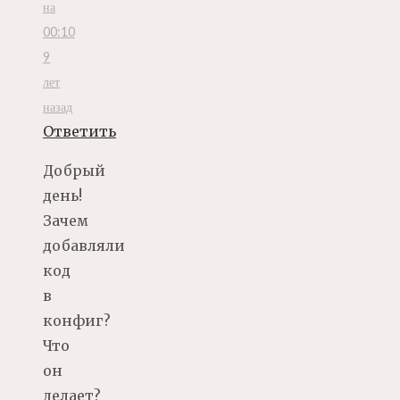
на
00:10
9
лет
назад
Ответить
Добрый
день!
Зачем
добавляли
код
в
конфиг?
Что
он
делает?