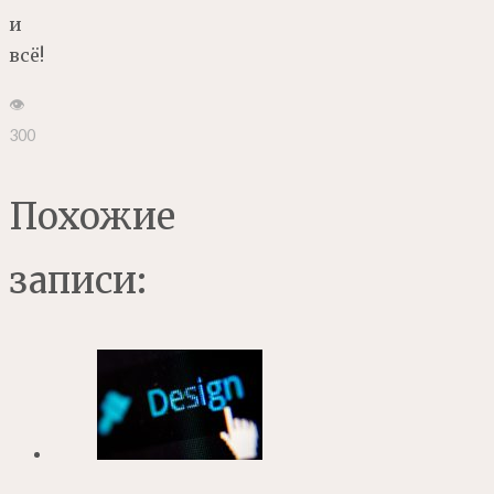
и
всё!
👁
300
Похожие
записи: