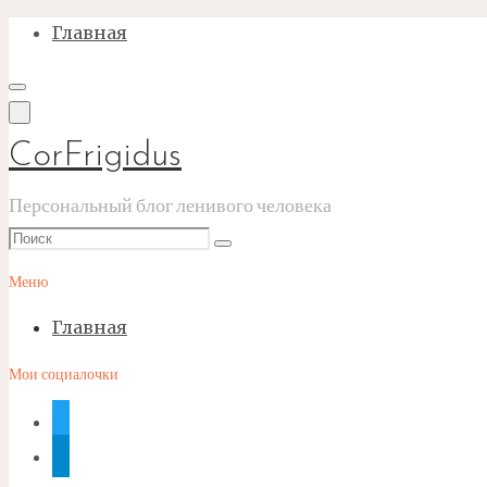
Перейти
Главная
к
содержимому
CorFrigidus
Персональный блог ленивого человека
Что
Поиск
искать:
Меню
Главная
Мои социалочки
twitter
telegram