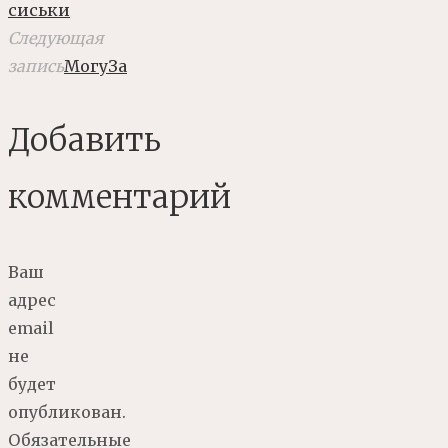
сиськи
Следующая
запись
МогуЗа
Добавить
комментарий
Ваш
адрес
email
не
будет
опубликован.
Обязательные