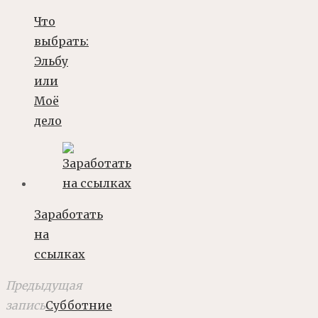
Что
выбрать:
Эльбу
или
Моё
дело
Заработать
на
ссылках
Предыдущая
запись
Субботние