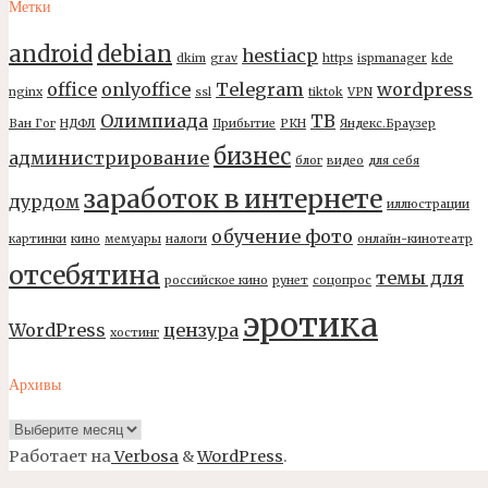
Метки
android
debian
hestiacp
dkim
grav
https
ispmanager
kde
office
onlyoffice
Telegram
wordpress
nginx
ssl
tiktok
VPN
Олимпиада
ТВ
Ван Гог
НДФЛ
Прибытие
РКН
Яндекс.Браузер
бизнес
администрирование
блог
видео
для себя
заработок в интернете
дурдом
иллюстрации
обучение фото
картинки
кино
мемуары
налоги
онлайн-кинотеатр
отсебятина
темы для
российское кино
рунет
соцопрос
эротика
WordPress
цензура
хостинг
Архивы
Архивы
Работает на
Verbosa
&
WordPress
.