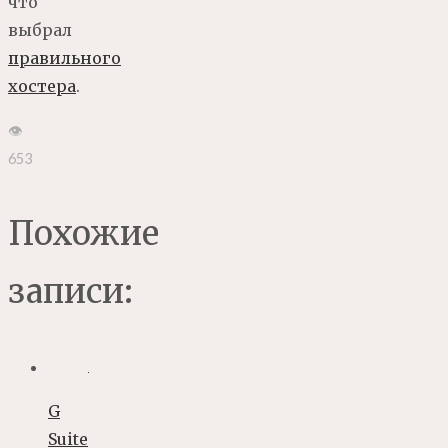
что
выбрал
правильного
хостера
.
👁
653
Похожие
записи:
G
Suite