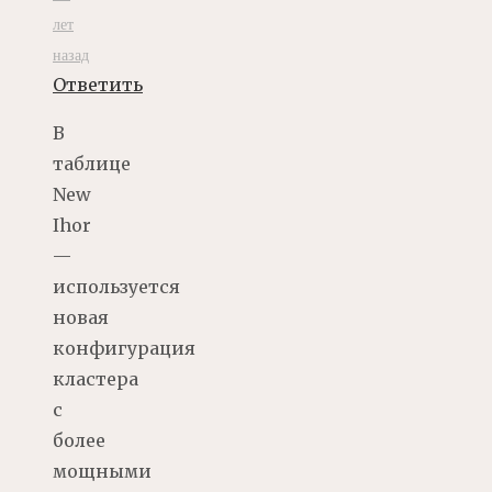
лет
назад
Ответить
В
таблице
New
Ihor
—
используется
новая
конфигурация
кластера
с
более
мощными