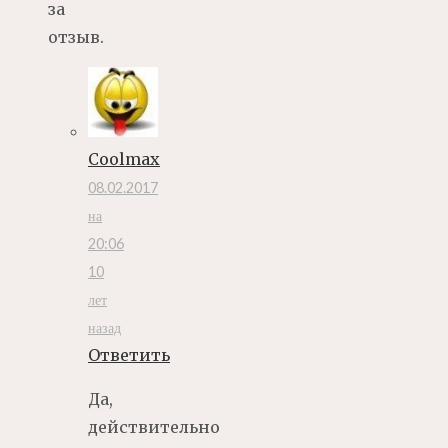
за
отзыв.
Coolmax
08.02.2017
на
20:06
10
лет
назад
Ответить
Да,
действительно