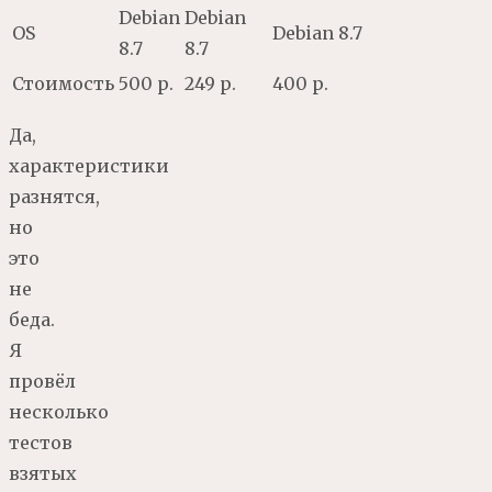
Debian
Debian
OS
Debian 8.7
8.7
8.7
Стоимость
500 р.
249 р.
400 р.
Да,
характеристики
разнятся,
но
это
не
беда.
Я
провёл
несколько
тестов
взятых