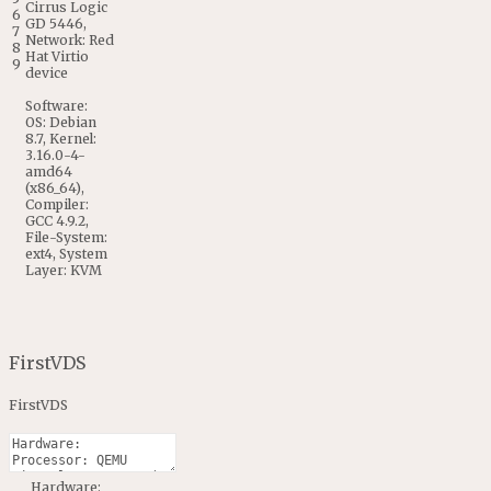
Cirrus
Logic
6
GD
5446
,
7
Network
:
Red
8
Hat
Virtio
9
device
Software
:
OS
:
Debian
8.7
,
Kernel
:
3.16.0
-
4
-
amd64
(
x86_64
)
,
Compiler
:
GCC
4.9.2
,
File
-
System
:
ext4
,
System
Layer
:
KVM
FirstVDS
FirstVDS
Hardware
: