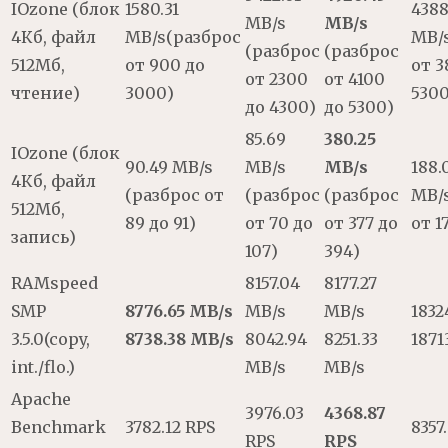
IOzone (блок
1580.31
4388
MB/s
MB/s
4Кб, файл
MB/s(разброс
MB/
(разброс
(разброс
512Мб,
от 900 до
от 3
от 2300
от 4100
чтение)
3000)
5300
до 4300)
до 5300)
85.69
380.25
IOzone (блок
90.49 MB/s
MB/s
MB/s
188.
4Кб, файл
(разброс от
(разброс
(разброс
MB/
512Мб,
89 до 91)
от 70 до
от 377 до
от 1
запись)
107)
394)
RAMspeed
8157.04
8177.27
SMP
8776.65 MB/s
MB/s
MB/s
1832
3.5.0(copy,
8738.38 MB/s
8042.94
8251.33
1871
int./flo.)
MB/s
MB/s
Apache
3976.03
4368.87
Benchmark
3782.12 RPS
8357
RPS
RPS