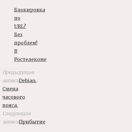
Блокировка
по
URL?
Без
проблем!
В
Ростелекоме
Предыдущая
запись
Debian.
Смена
часового
пояса.
Следующая
запись
Прибытие