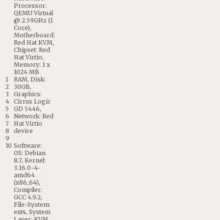
Processor
:
QEMU
Virtual
@
2.59GHz
(
1
Core
)
,
Motherboard
:
Red
Hat
KVM
,
Chipset
:
Red
Hat
Virtio
,
Memory
:
1
x
1024
MB
1
RAM
,
Disk
:
2
30GB
,
3
Graphics
:
4
Cirrus
Logic
5
GD
5446
,
6
Network
:
Red
7
Hat
Virtio
8
device
9
10
Software
:
OS
:
Debian
8.7
,
Kernel
:
3.16.0
-
4
-
amd64
(
x86_64
)
,
Compiler
:
GCC
4.9.2
,
File
-
System
:
ext4
,
System
Layer
:
KVM