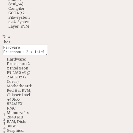
(
x86_64
)
,
Compiler
:
GCC
4.9.2
,
File
-
System
:
ext4
,
System
Layer
:
KVM
New
Ihor
Hardware
:
Processor
:
2
x
Intel
Xeon
E5
-
2630
v3
@
2.40GHz
(
2
Cores
)
,
Motherboard
:
Red
Hat
KVM
,
Chipset
:
Intel
440FX
-
82441FX
PMC
,
Memory
:
1
x
1
2048
MB
2
RAM
,
Disk
:
3
30GB
,
4
Graphics
:
5