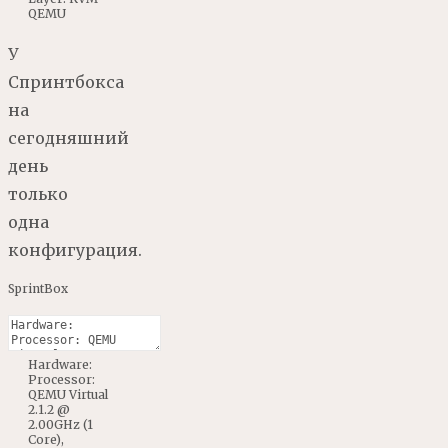
QEMU
У
Спринтбокса
на
сегодняшний
день
только
одна
конфигурация.
SprintBox
Hardware
:
Processor
:
QEMU
Virtual
2.1.2
@
2.00GHz
(
1
Core
)
,