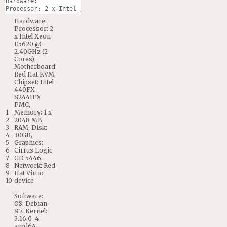
Hardware
:
Processor
:
2
x
Intel
Xeon
E5620
@
2.40GHz
(
2
Cores
)
,
Motherboard
:
Red
Hat
KVM
,
Chipset
:
Intel
440FX
-
82441FX
PMC
,
1
Memory
:
1
x
2
2048
MB
3
RAM
,
Disk
:
4
30GB
,
5
Graphics
:
6
Cirrus
Logic
7
GD
5446
,
8
Network
:
Red
9
Hat
Virtio
10
device
Software
:
OS
:
Debian
8.7
,
Kernel
:
3.16.0
-
4
-
amd64