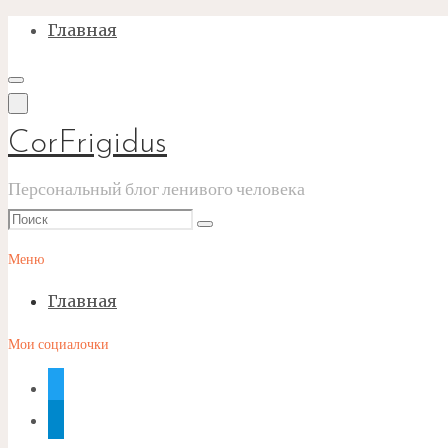
Перейти
Главная
к
содержимому
CorFrigidus
Персональный блог ленивого человека
Что
Поиск
искать:
Меню
Главная
Мои социалочки
twitter
telegram