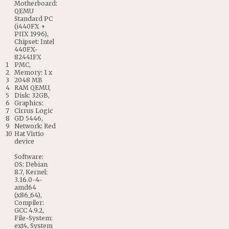
Motherboard
:
QEMU
Standard
PC
(
i440FX
+
PIIX
1996
)
,
Chipset
:
Intel
440FX
-
82441FX
1
PMC
,
2
Memory
:
1
x
3
2048
MB
4
RAM
QEMU
,
5
Disk
:
32GB
,
6
Graphics
:
7
Cirrus
Logic
8
GD
5446
,
9
Network
:
Red
10
Hat
Virtio
device
Software
:
OS
:
Debian
8.7
,
Kernel
:
3.16.0
-
4
-
amd64
(
x86_64
)
,
Compiler
:
GCC
4.9.2
,
File
-
System
:
ext4
,
System