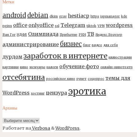
Метки
android
debian
hestiacp
dkim
grav
https
ispmanager
kde
office
onlyoffice
Telegram
wordpress
nginx
ssl
tiktok
VPN
Олимпиада
ТВ
Ван Гог
НДФЛ
Прибытие
РКН
Яндекс.Браузер
бизнес
администрирование
блог
видео
для себя
заработок в интернете
дурдом
иллюстрации
обучение фото
картинки
кино
мемуары
налоги
онлайн-кинотеатр
отсебятина
темы для
российское кино
рунет
соцопрос
эротика
WordPress
цензура
хостинг
Архивы
Архивы
Работает на
Verbosa
&
WordPress
.