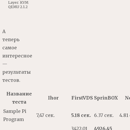
Layer
:
KVM
QEMU
2.1.2
А
теперь
самое
интересное
—
результаты
тестов.
Название
Ihor
FirstVDS
SprinBOX
N
теста
Sample Pi
7,47 сек.
5.18 сек.
6.37 сек.
4.81
Program
3422.01
4926.45