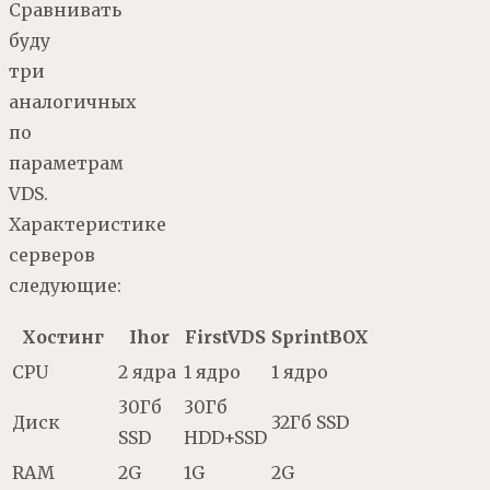
Сравнивать
буду
три
аналогичных
по
параметрам
VDS.
Характеристике
серверов
следующие:
Хостинг
Ihor
FirstVDS
SprintBOX
CPU
2 ядра
1 ядро
1 ядро
30Гб
30Гб
Диск
32Гб SSD
SSD
HDD+SSD
RAM
2G
1G
2G