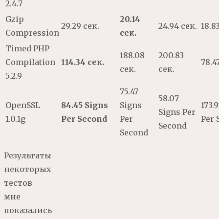
2.4.7
Gzip
20.14
29.29 сек.
24.94 сек.
18.8
Compression
сек.
Timed PHP
188.08
200.83
Compilation
114.34 сек.
78.4
сек.
сек.
5.2.9
75.47
58.07
OpenSSL
84.45 Signs
Signs
173.
Signs Per
1.0.1g
Per Second
Per
Per 
Second
Second
Результаты
некоторых
тестов
мне
показались