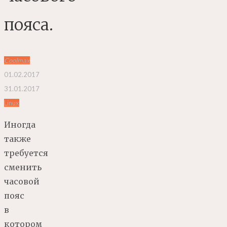
пояса.
Coolmax
01.02.2017
31.01.2017
Linux
Иногда
также
требуется
сменить
часовой
пояс
в
котором