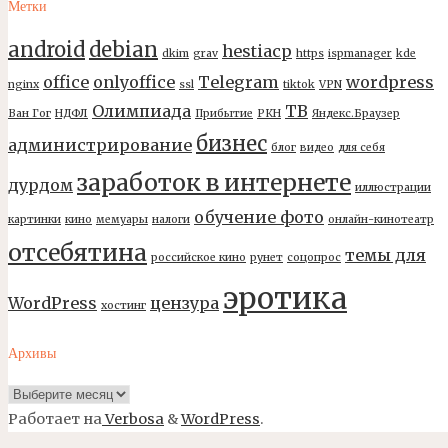
Метки
android
debian
hestiacp
dkim
grav
https
ispmanager
kde
office
onlyoffice
Telegram
wordpress
nginx
ssl
tiktok
VPN
Олимпиада
ТВ
Ван Гог
НДФЛ
Прибытие
РКН
Яндекс.Браузер
бизнес
администрирование
блог
видео
для себя
заработок в интернете
дурдом
иллюстрации
обучение фото
картинки
кино
мемуары
налоги
онлайн-кинотеатр
отсебятина
темы для
российское кино
рунет
соцопрос
эротика
WordPress
цензура
хостинг
Архивы
Архивы
Работает на
Verbosa
&
WordPress
.