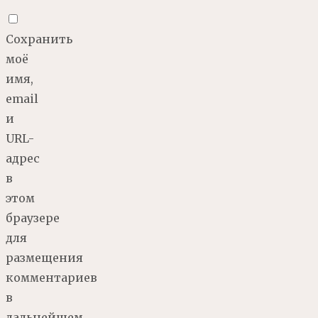
Сохранить
моё
имя,
email
и
URL-
адрес
в
этом
браузере
для
размещения
комментариев
в
дальнейшем.