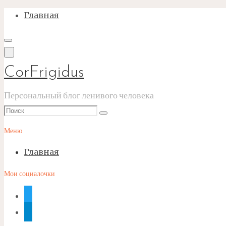
Перейти
Главная
к
содержимому
CorFrigidus
Персональный блог ленивого человека
Что
Поиск
искать:
Меню
Главная
Мои социалочки
twitter
telegram