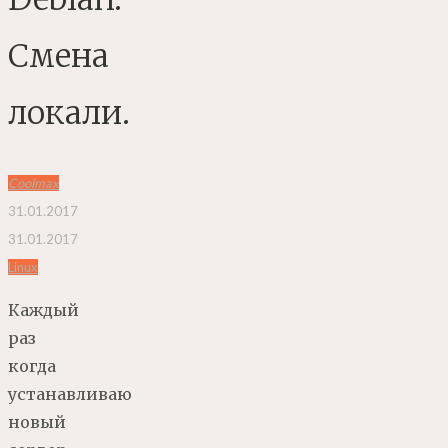
Смена
локали.
Coolmax
31.01.2017
31.01.2017
Linux
Каждый
раз
когда
устанавливаю
новый