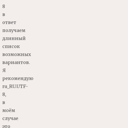
8
в
ответ
получаем
длинный
список
возможных
вариантов.
Я
рекомендую
ru_RU.UTF-
8,
в
моём
случае
это