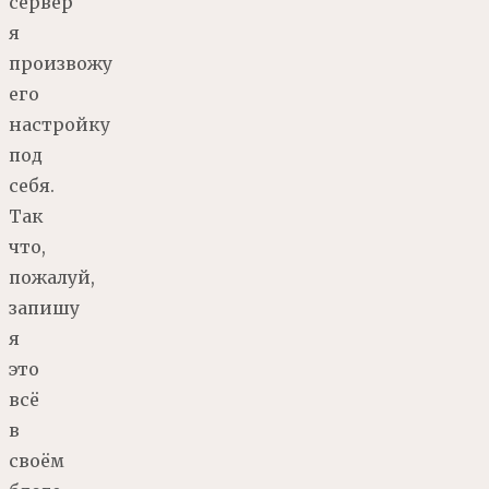
сервер
я
произвожу
его
настройку
под
себя.
Так
что,
пожалуй,
запишу
я
это
всё
в
своём