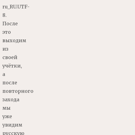
ru_RU.UTF-
8.
После
это
выходим
из
своей
учётки,
а
после
повторного
захода
мы
уже
увидим
русскую