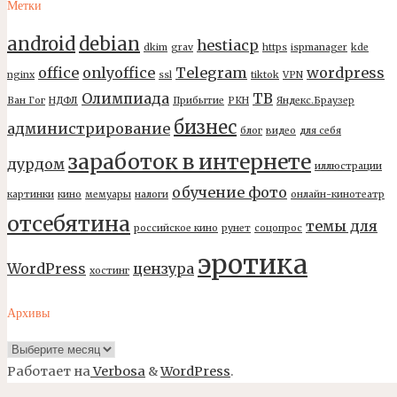
Метки
android
debian
hestiacp
dkim
grav
https
ispmanager
kde
office
onlyoffice
Telegram
wordpress
nginx
ssl
tiktok
VPN
Олимпиада
ТВ
Ван Гог
НДФЛ
Прибытие
РКН
Яндекс.Браузер
бизнес
администрирование
блог
видео
для себя
заработок в интернете
дурдом
иллюстрации
обучение фото
картинки
кино
мемуары
налоги
онлайн-кинотеатр
отсебятина
темы для
российское кино
рунет
соцопрос
эротика
WordPress
цензура
хостинг
Архивы
Архивы
Работает на
Verbosa
&
WordPress
.