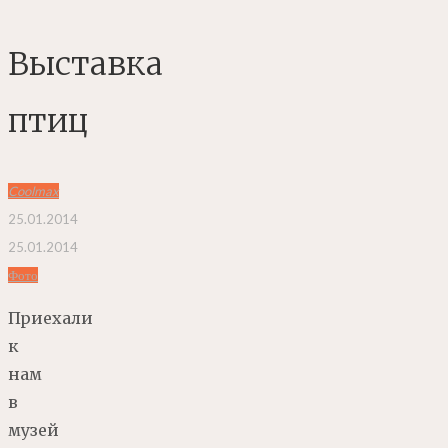
Выставка
птиц
Coolmax
25.01.2014
25.01.2014
Фото
Приехали
к
нам
в
музей