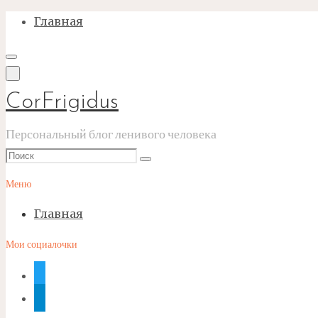
Перейти
Главная
к
содержимому
CorFrigidus
Персональный блог ленивого человека
Что
Поиск
искать:
Меню
Главная
Мои социалочки
twitter
telegram