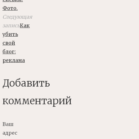
Фото.
Следующая
запись
Как
убить
свой
блог:
реклама
Добавить
комментарий
Ваш
адрес