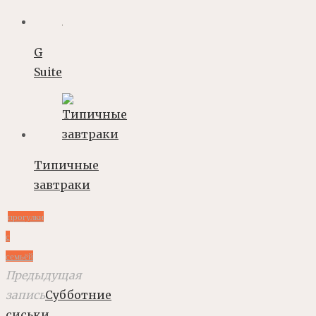
G
Suite
Типичные
завтраки
прогулки
с
семьёй
Предыдущая
запись
Субботние
сиськи.