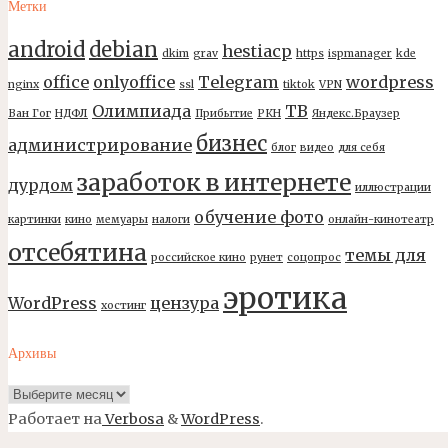
Метки
android
debian
hestiacp
dkim
grav
https
ispmanager
kde
office
onlyoffice
Telegram
wordpress
nginx
ssl
tiktok
VPN
Олимпиада
ТВ
Ван Гог
НДФЛ
Прибытие
РКН
Яндекс.Браузер
бизнес
администрирование
блог
видео
для себя
заработок в интернете
дурдом
иллюстрации
обучение фото
картинки
кино
мемуары
налоги
онлайн-кинотеатр
отсебятина
темы для
российское кино
рунет
соцопрос
эротика
WordPress
цензура
хостинг
Архивы
Архивы
Работает на
Verbosa
&
WordPress
.