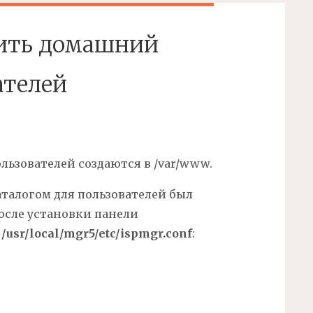
нить домашний
ателей
ользователей создаются в /var/www.
талогом для пользователей был
 после установки панели
и
/usr/local/mgr5/etc/ispmgr.conf
: