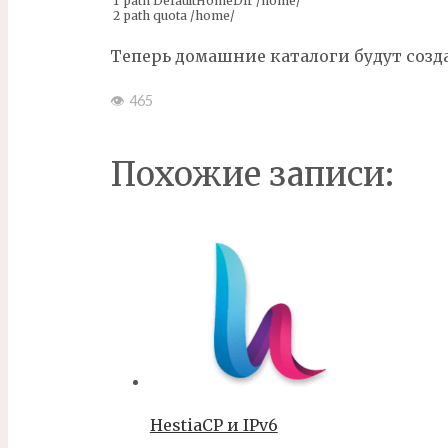
1
path
DefaultHomeDir
/
home
/
2
path
quota
/
home
/
Теперь домашние каталоги будут созда
👁
465
Похожие записи:
HestiaCP и IPv6