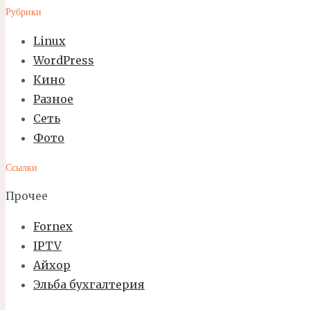
Рубрики
Linux
WordPress
Кино
Разное
Сеть
Фото
Ссылки
Прочее
Fornex
IPTV
Айхор
Эльба бухгалтерия