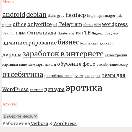
Метки
android
debian
hestiacp
dkim
grav
https
ispmanager
kde
office
onlyoffice
Telegram
wordpress
nginx
ssl
tiktok
VPN
Олимпиада
ТВ
Ван Гог
НДФЛ
Прибытие
РКН
Яндекс.Браузер
бизнес
администрирование
блог
видео
для себя
заработок в интернете
дурдом
иллюстрации
обучение фото
картинки
кино
мемуары
налоги
онлайн-кинотеатр
отсебятина
темы для
российское кино
рунет
соцопрос
эротика
WordPress
цензура
хостинг
Архивы
Архивы
Работает на
Verbosa
&
WordPress
.