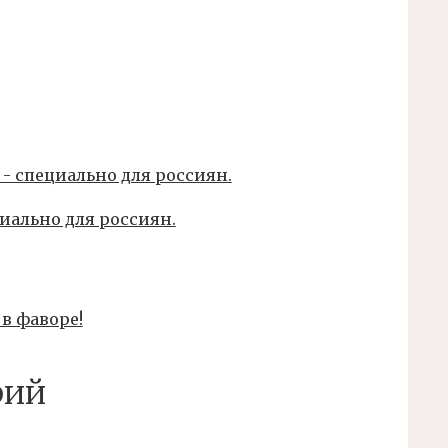
иально для россиян.
 в фаворе!
рий