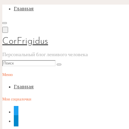
Перейти
Главная
к
содержимому
CorFrigidus
Персональный блог ленивого человека
Что
Поиск
искать:
Меню
Главная
Мои социалочки
twitter
telegram