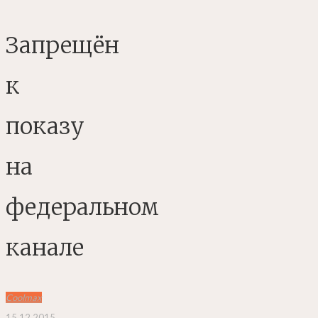
Запрещён
к
показу
на
федеральном
канале
Coolmax
15.12.2015