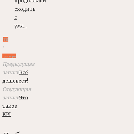
продолжают
сходить
с
ума...
ТВ
/
цензура
Предыдущая
запись
Всё
дешевеет!
Следующая
запись
Что
такое
KPI