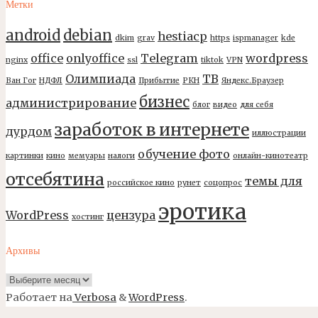
Метки
android
debian
hestiacp
dkim
grav
https
ispmanager
kde
office
onlyoffice
Telegram
wordpress
nginx
ssl
tiktok
VPN
Олимпиада
ТВ
Ван Гог
НДФЛ
Прибытие
РКН
Яндекс.Браузер
бизнес
администрирование
блог
видео
для себя
заработок в интернете
дурдом
иллюстрации
обучение фото
картинки
кино
мемуары
налоги
онлайн-кинотеатр
отсебятина
темы для
российское кино
рунет
соцопрос
эротика
WordPress
цензура
хостинг
Архивы
Архивы
Работает на
Verbosa
&
WordPress
.