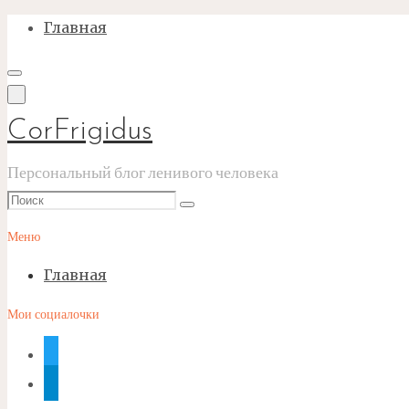
Перейти
Главная
к
содержимому
CorFrigidus
Персональный блог ленивого человека
Что
Поиск
искать:
Меню
Главная
Мои социалочки
twitter
telegram