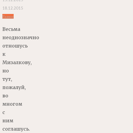
18.12.2015
Разное
Весьма
неоднозначно
отношусь
к
Мизалкову,
но
тут,
пожалуй,
во
многом
с
ним
соглашусь.