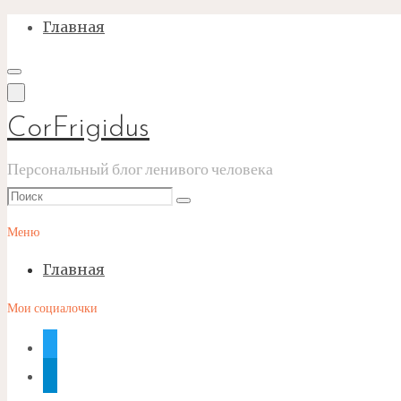
Перейти
Главная
к
содержимому
CorFrigidus
Персональный блог ленивого человека
Что
Поиск
искать:
Меню
Главная
Мои социалочки
twitter
telegram