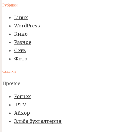
Рубрики
Linux
WordPress
Кино
Разное
Сеть
Фото
Ссылки
Прочее
Fornex
IPTV
Айхор
Эльба бухгалтерия