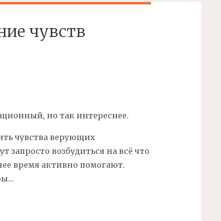
ние чувств
ационный, но так интереснее.
бить чувства верующих
т запросто возбудиться на всё что
нее время активно помогают.
ры…