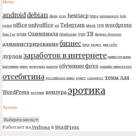
Метки
android
debian
hestiacp
dkim
grav
https
ispmanager
kde
office
onlyoffice
Telegram
wordpress
nginx
ssl
tiktok
VPN
Олимпиада
ТВ
Ван Гог
НДФЛ
Прибытие
РКН
Яндекс.Браузер
бизнес
администрирование
блог
видео
для себя
заработок в интернете
дурдом
иллюстрации
обучение фото
картинки
кино
мемуары
налоги
онлайн-кинотеатр
отсебятина
темы для
российское кино
рунет
соцопрос
эротика
WordPress
цензура
хостинг
Архивы
Архивы
Работает на
Verbosa
&
WordPress
.