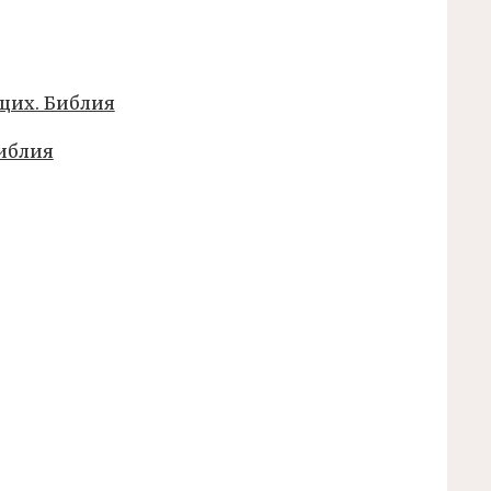
иблия