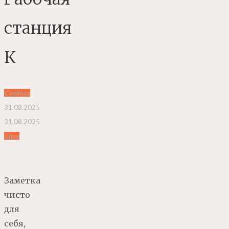
станция
К
Coolmax
31.08.2025
31.08.2025
Linux
Заметка
чисто
для
себя,