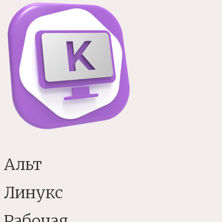
Альт
Линукс
Рабочая