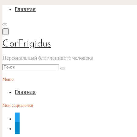
Перейти
Главная
к
содержимому
CorFrigidus
Персональный блог ленивого человека
Что
Поиск
искать:
Меню
Главная
Мои социалочки
twitter
telegram