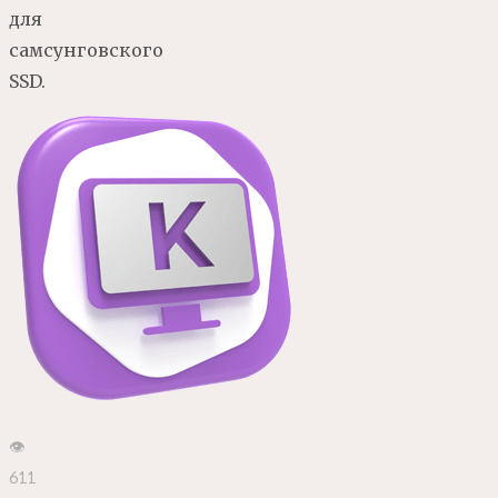
для
самсунговского
SSD.
👁
611