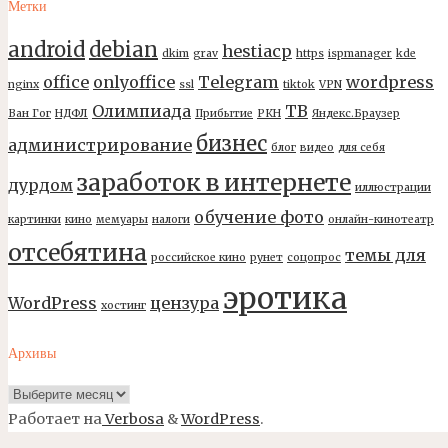
Метки
android
debian
hestiacp
dkim
grav
https
ispmanager
kde
office
onlyoffice
Telegram
wordpress
nginx
ssl
tiktok
VPN
Олимпиада
ТВ
Ван Гог
НДФЛ
Прибытие
РКН
Яндекс.Браузер
бизнес
администрирование
блог
видео
для себя
заработок в интернете
дурдом
иллюстрации
обучение фото
картинки
кино
мемуары
налоги
онлайн-кинотеатр
отсебятина
темы для
российское кино
рунет
соцопрос
эротика
WordPress
цензура
хостинг
Архивы
Архивы
Работает на
Verbosa
&
WordPress
.