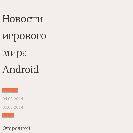
Новости
игрового
мира
Android
Coolmax
04.03.2014
03.03.2014
Разное
Очередной