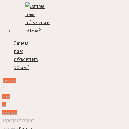
Зачем
вам
объектив
50мм?
android
/
чтоб
не
потерять
Предыдущая
запись
Курсы