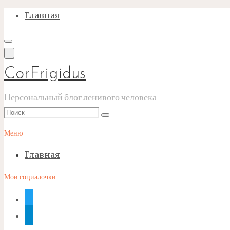
Перейти
Главная
к
содержимому
CorFrigidus
Персональный блог ленивого человека
Что
Поиск
искать:
Меню
Главная
Мои социалочки
twitter
telegram