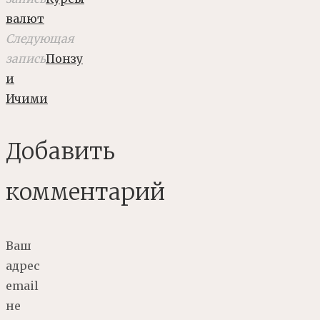
валют
Следующая
запись
Понзу
и
Ичими
Добавить
комментарий
Ваш
адрес
email
не