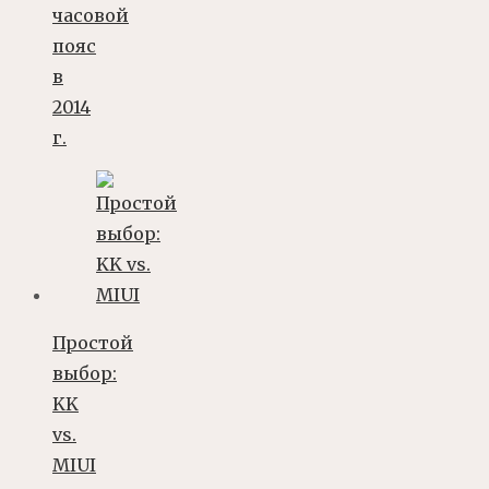
часовой
пояс
в
2014
г.
Простой
выбор:
KK
vs.
MIUI