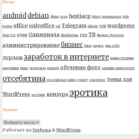
Метки
android
debian
hestiacp
dkim
grav
https
ispmanager
kde
office
onlyoffice
Telegram
wordpress
nginx
ssl
tiktok
VPN
Олимпиада
ТВ
Ван Гог
НДФЛ
Прибытие
РКН
Яндекс.Браузер
бизнес
администрирование
блог
видео
для себя
заработок в интернете
дурдом
иллюстрации
обучение фото
картинки
кино
мемуары
налоги
онлайн-кинотеатр
отсебятина
темы для
российское кино
рунет
соцопрос
эротика
WordPress
цензура
хостинг
Архивы
Архивы
Работает на
Verbosa
&
WordPress
.